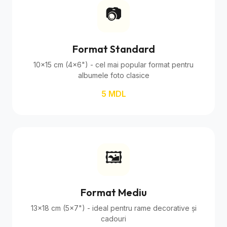
📷
Format Standard
10×15 cm (4×6") - cel mai popular format pentru
albumele foto clasice
5 MDL
🖼️
Format Mediu
13×18 cm (5×7") - ideal pentru rame decorative și
cadouri