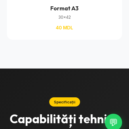
Format A3
30×42
40 MDL
Specificații
Capabilități tehnice
💬