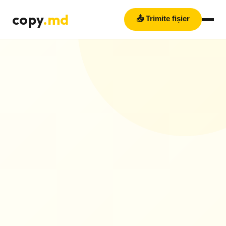
copy
.md
📤 Trimite fișier