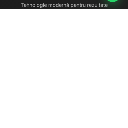
Tehnologie modernă pentru rezultate
profesionale
✓
Rezoluție maximă: 2400 × 1200 dpi
✓
Hârtie foto profesională 180-260 g/m²
✓
Formate: de la 10×15 cm până la A3+
✓
Finisaj: lucios, mat, semi-mat