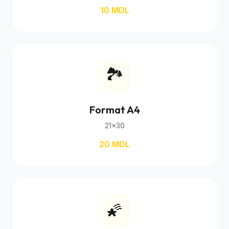
10 MDL
🏞️
Format A4
21×30
20 MDL
🌠