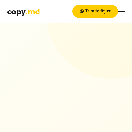
copy
.md
📤 Trimite fișier